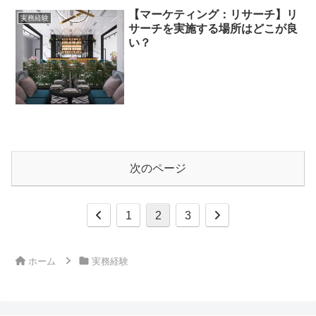
【マーケティング：リサーチ】リ
実務経験
サーチを実施する場所はどこが良
い？
次のページ
前
次
1
2
3
へ
へ
ホーム
実務経験